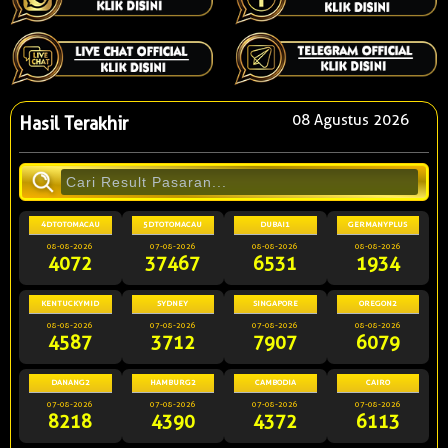
08 Agustus 2026
Hasil Terakhir
4DTOTOMACAU
5DTOTOMACAU
DUBAI1
GERMANYPLUS
08-08-2026
07-08-2026
08-08-2026
08-08-2026
4072
37467
6531
1934
KENTUCKYMID
SYDNEY
SINGAPORE
OREGON2
08-08-2026
07-08-2026
07-08-2026
08-08-2026
4587
3712
7907
6079
DANANG2
HAMBURG2
CAMBODIA
CAIRO
07-08-2026
07-08-2026
07-08-2026
07-08-2026
8218
4390
4372
6113