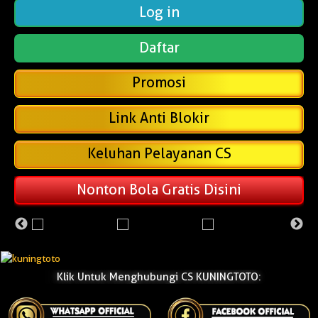
Daftar
Promosi
Link Anti Blokir
Keluhan Pelayanan CS
Nonton Bola Gratis Disini
Klik Untuk Menghubungi CS KUNINGTOTO: